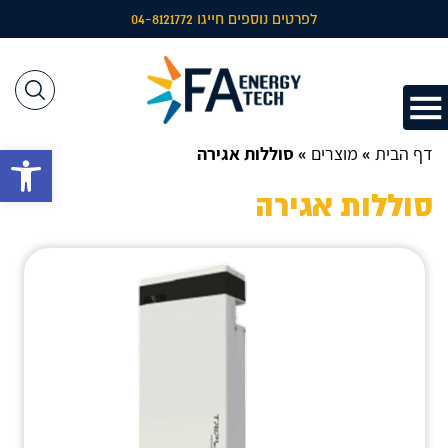
לפרטים נוספים חייגו 04-8121772
דף הבית
»
מוצרים
»
סוללות אגירה
פתח 
סוללות אגירה