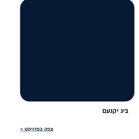
ביג יקנעם
צפה בפרויקט >