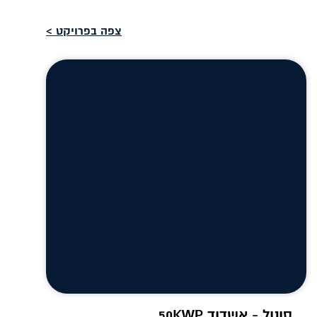
צפה בפרויקט >
סונול - אשדוד 50KWP