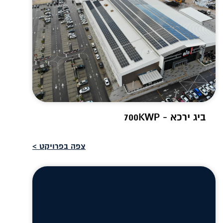
ביג ירכא - 700KWP
צפה בפרויקט >