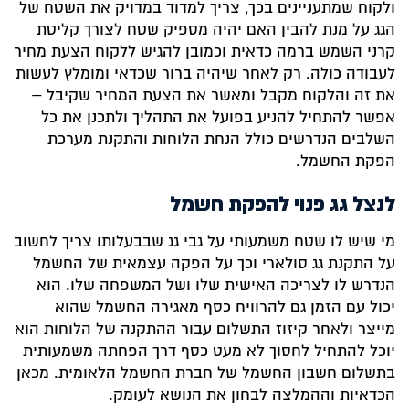
ולקוח שמתעניינים בכך, צריך למדוד במדויק את השטח של
הגג על מנת להבין האם יהיה מספיק שטח לצורך קליטת
קרני השמש ברמה כדאית וכמובן להגיש ללקוח הצעת מחיר
לעבודה כולה. רק לאחר שיהיה ברור שכדאי ומומלץ לעשות
את זה והלקוח מקבל ומאשר את הצעת המחיר שקיבל –
אפשר להתחיל להניע בפועל את התהליך ולתכנן את כל
השלבים הנדרשים כולל הנחת הלוחות והתקנת מערכת
הפקת החשמל.
לנצל גג פנוי להפקת חשמל
מי שיש לו שטח משמעותי על גבי גג שבבעלותו צריך לחשוב
על התקנת גג סולארי וכך על הפקה עצמאית של החשמל
הנדרש לו לצריכה האישית שלו ושל המשפחה שלו. הוא
יכול עם הזמן גם להרוויח כסף מאגירה החשמל שהוא
מייצר ולאחר קיזוז התשלום עבור ההתקנה של הלוחות הוא
יוכל להתחיל לחסוך לא מעט כסף דרך הפחתה משמעותית
בתשלום חשבון החשמל של חברת החשמל הלאומית. מכאן
הכדאיות וההמלצה לבחון את הנושא לעומק.